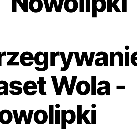
Nowolipki
rzegrywani
aset Wola -
owolipki