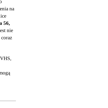
o
enia na
ice
a 56,
jest nie
 coraz
 VHS,
 mogą