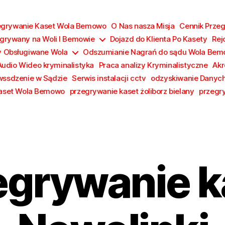
zegrywanie Kaset Wola Bemowo
O Nas nasza Misja
Cennik Prze
egrywany na Woli I Bemowie
Dojazd do Klienta Po Kasety
Rej
y Obsługiwane Wola
Odszumianie Nagrań do sądu Wola Be
Audio Wideo kryminalistyka
Praca analizy Kryminalistyczne
Akr
wssdzenie w Sądzie
Serwis instalacji cctv
odzyskiwanie Danyc
kaset Wola Bemowo
przegrywanie kaset żoliborz bielany
przegr
egrywanie k