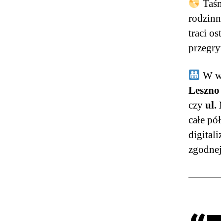
Taśm
rodzinn
traci o
przegry
W wi
Leszno
czy
ul.
całe pó
digital
zgodnej