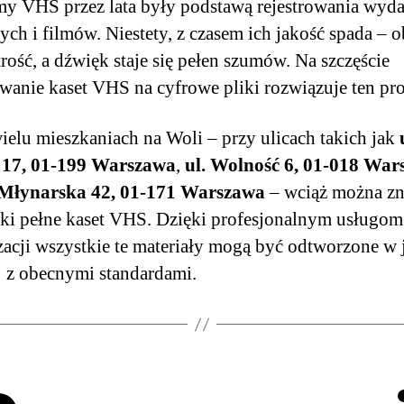
y VHS przez lata były podstawą rejestrowania wyda
ych i filmów. Niestety, z czasem ich jakość spada – o
strość, a dźwięk staje się pełen szumów. Na szczęście
wanie kaset VHS na cyfrowe pliki rozwiązuje ten pr
elu mieszkaniach na Woli – przy ulicach takich jak
 17, 01-199 Warszawa
,
ul. Wolność 6, 01-018 Wa
 Młynarska 42, 01-171 Warszawa
– wciąż można zn
łki pełne kaset VHS. Dzięki profesjonalnym usługom
izacji wszystkie te materiały mogą być odtworzone w 
 z obecnymi standardami.