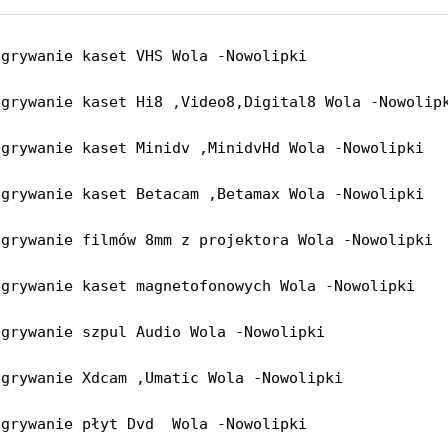
egrywanie kaset VHS Wola -Nowolipki

egrywanie kaset Hi8 ,Video8,Digital8 Wola -Nowolipk
egrywanie kaset Minidv ,MinidvHd Wola -Nowolipki

egrywanie kaset Betacam ,Betamax Wola -Nowolipki

egrywanie filmów 8mm z projektora Wola -Nowolipki

egrywanie kaset magnetofonowych Wola -Nowolipki

egrywanie szpul Audio Wola -Nowolipki

egrywanie Xdcam ,Umatic Wola -Nowolipki

egrywanie płyt Dvd  Wola -Nowolipki
