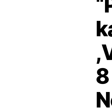
“
k
,
8
N