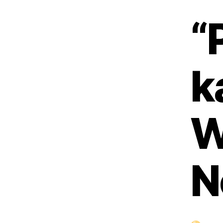
“
k
W
N