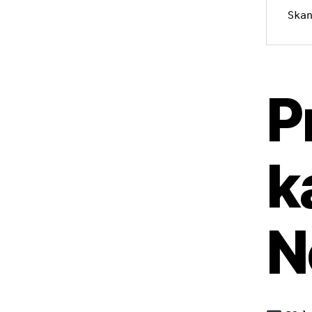
Ska
P
k
N