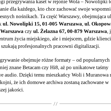
gi przegrywania kaset w rejonie Wola – Nowolipki t
anie dla każdego, kto chce zachować swoje wspomni
snych nośnikach. Ta część Warszawy, obejmująca ul
ak
ul. Nowolipki 15, 01-005 Warszawa
,
ul. Okopow
 Warszawa
czy
ul. Żelazna 67, 00-879 Warszawa
, 
entrum życia miejskiego, ale i miejscem, gdzie klienci
j szukają profesjonalnych pracowni digitalizacji.
grywanie obejmuje różne formaty – od popularnych
niej znane Betacam czy Hi8, aż po unikatowe taśmy
e audio. Dzięki temu mieszkańcy Woli i Muranowa
kojni, że ich domowe archiwa zostaną zachowane w
zej jakości.