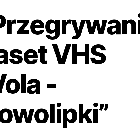
Przegrywan
aset VHS
ola -
owolipki”