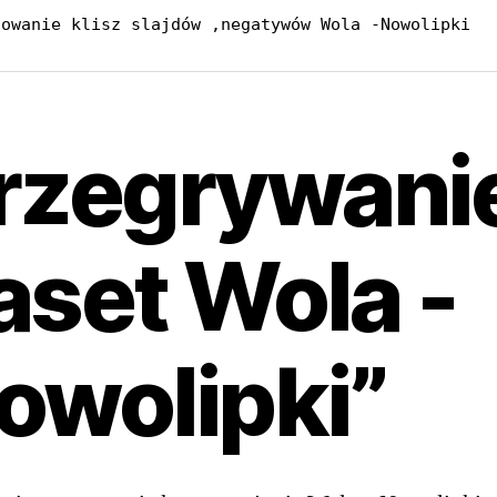
nowanie klisz slajdów ,negatywów Wola -Nowolipki
rzegrywani
aset Wola -
owolipki”