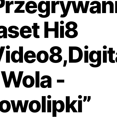
Przegrywan
aset Hi8
Video8,Digit
 Wola -
owolipki”