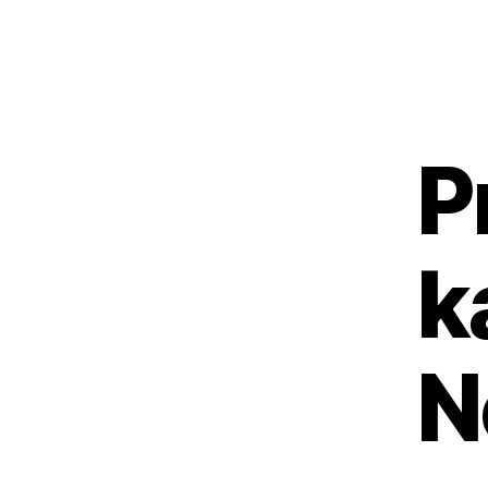
P
k
N