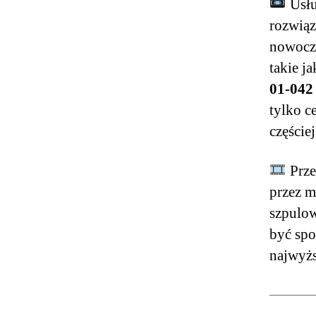
Usłu
rozwiąz
nowocze
takie j
01-042
tylko c
częście
Prze
przez m
szpulow
być spo
najwyżs