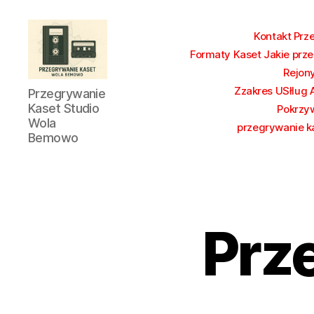
Kontakt Pr
Formaty Kaset Jakie prz
Rejon
Przegrywanie
Zzakres USłlug 
Przegrywanie
Kaset
Kaset Studio
Pokrzy
Studio
Wola
przegrywanie 
Wola
Bemowo
Bemowo
Prz