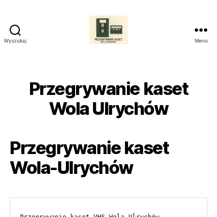
Wyszukaj
Menu
Przegrywanie
Kaset
Studio
Wola
Przegrywanie kaset
Bemowo
Wola Ulrychów
Przegrywanie kaset
Wola-Ulrychów
Przegrywanie kaset VHS Wola-Ulrychów
